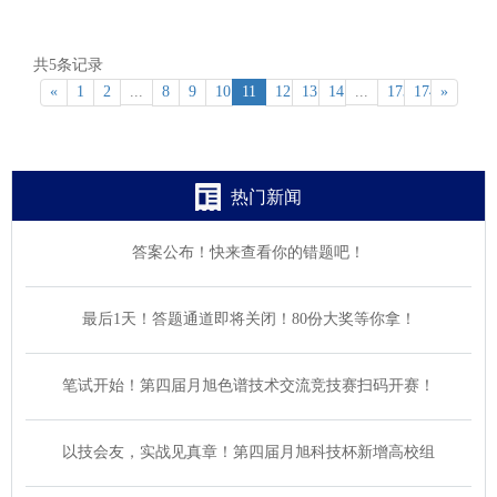
共5条记录
«
1
2
...
8
9
10
11
12
13
14
...
173
174
»
热门新闻
答案公布！快来查看你的错题吧！
最后1天！答题通道即将关闭！80份大奖等你拿！
笔试开始！第四届月旭色谱技术交流竞技赛扫码开赛！
以技会友，实战见真章！第四届月旭科技杯新增高校组