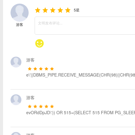
5星
游客
游客
e\'||DBMS_PIPE.RECEIVE_MESSAGE(CHR(98)||CHR(98)||
游客
evORdDpJD\')) OR 515=(SELECT 515 FROM PG_SLEEP(
游客