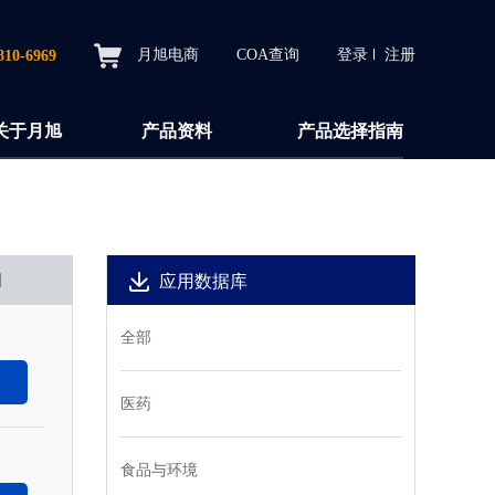
月旭电商
COA查询
登录
注册
810-6969
关于月旭
产品资料
产品选择指南
间
应用数据库
全部
医药
食品与环境