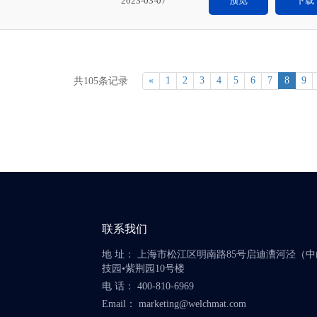
2023-03-07
预览
下载
«
1
2
3
4
5
6
7
8
9
共105条记录
联系我们
地 址： 上海市松江区明南路85号启迪漕河泾（
技园•紫荆园10号楼
电 话： 400-810-6969
Email： marketing@welchmat.com