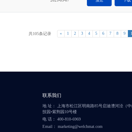
2023-03-07
预览
下载
«
1
2
3
4
5
6
7
8
9
共105条记录
联系我们
地 址： 上海市松江区明南路85号启迪漕河泾（
技园•紫荆园10号楼
电 话： 400-810-6969
Email： marketing@welchmat.com