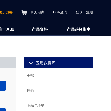
月旭电商
COA查询
登录
注册
810-6969
关于月旭
产品资料
产品选择指南
间
应用数据库
全部
医药
食品与环境