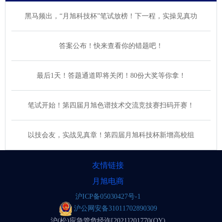
黑马频出，“月旭科技杯”笔试放榜！下一程，实操见真功
答案公布！快来查看你的错题吧！
最后1天！答题通道即将关闭！80份大奖等你拿！
笔试开始！第四届月旭色谱技术交流竞技赛扫码开赛！
以技会友，实战见真章！第四届月旭科技杯新增高校组
友情链接
月旭电商
沪ICP备05030427号-1
沪公网安备31011702890309
沪(松)应急管危经许[2021]201770(QY)