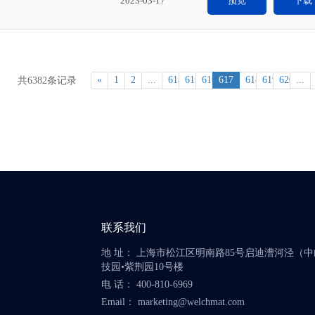
2023-03-17
预览
下载
«
1
2
...
614
615
616
617
618
619
620
...
共6382条记录
联系我们
地 址： 上海市松江区明南路85号启迪漕河泾（
技园•紫荆园10号楼
电 话： 400-810-6969
Email： marketing@welchmat.com