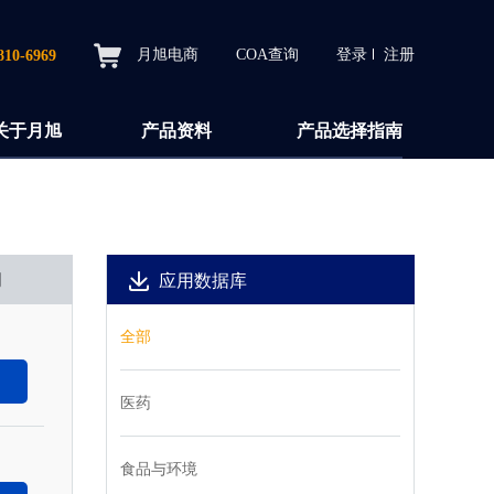
月旭电商
COA查询
登录
注册
810-6969
关于月旭
产品资料
产品选择指南
间
应用数据库
全部
医药
食品与环境